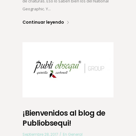
de criaturas. Eso lo saben bien los del National
Geographic. Y...
Continuar leyendo
¡Bienvenidos al blog de
Publiobsequi!
Septiembre 28, 2017
En
General